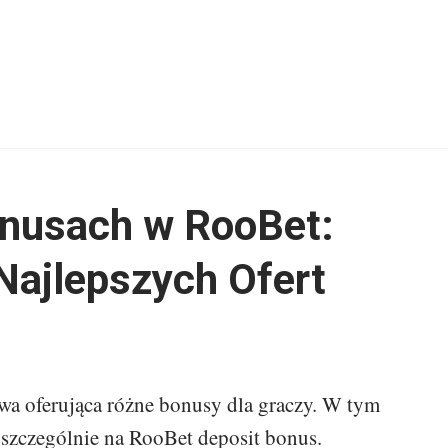
nusach w RooBet:
Najlepszych Ofert
wa oferująca różne bonusy dla graczy. W tym
 szczególnie na RooBet deposit bonus.