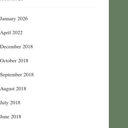
January 2026
April 2022
December 2018
October 2018
September 2018
August 2018
July 2018
June 2018