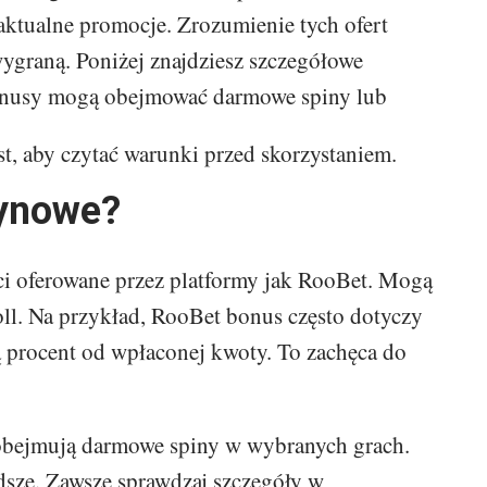
aktualne promocje. Zrozumienie tych ofert
ygraną. Poniżej znajdziesz szczegółowe
usy mogą obejmować darmowe spiny lub
t, aby czytać warunki przed skorzystaniem.
ynowe?
i oferowane przez platformy jak RooBet. Mogą
l. Na przykład, RooBet bonus często dotyczy
 procent od wpłaconej kwoty. To zachęca do
 obejmują darmowe spiny w wybranych grach.
adsze. Zawsze sprawdzaj szczegóły w