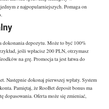
t jednym z najpopularniejszych. Pomaga on
.
lny
a dokonania depozytu. Może to być 100%
rzykład, jeśli wpłacisz 200 PLN, otrzymasz
rodków na grę. Promocja ta jest łatwa do
Bet. Następnie dokonaj pierwszej wpłaty. System
onta. Pamiętaj, że RooBet deposit bonus ma
ę dopasowania. Oferta może się zmieniać,