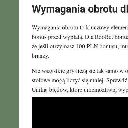
Wymagania obrotu d
Wymagania obrotu to kluczowy element 
bonus przed wypłatą. Dla RooBet bonu
że jeśli otrzymasz 100 PLN bonusu, mu
branży.
Nie wszystkie gry liczą się tak samo w
stołowe mogą liczyć się mniej. Sprawd
Unikaj błędów, które uniemożliwią wyp