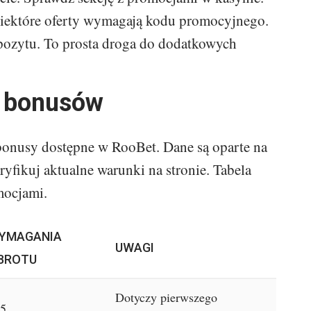
Niektóre oferty wymagają kodu promocyjnego.
epozytu. To prosta droga do dodatkowych
 bonusów
bonusy dostępne w RooBet. Dane są oparte na
yfikuj aktualne warunki na stronie. Tabela
mocjami.
YMAGANIA
UWAGI
BROTU
Dotyczy pierwszego
35