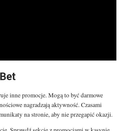
oBet
uje inne promocje. Mogą to być darmowe
alnościowe nagradzają aktywność. Czasami
munikaty na stronie, aby nie przegapić okazji.
cie. Sprawdź sekcję z promocjami w kasynie.