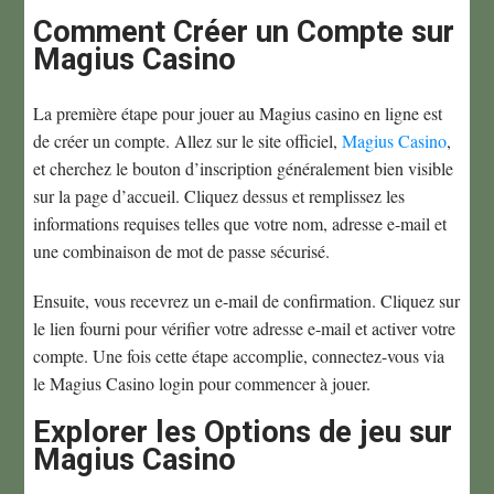
Comment Créer un Compte sur
Magius Casino
La première étape pour jouer au Magius casino en ligne est
de créer un compte. Allez sur le site officiel,
Magius Casino
,
et cherchez le bouton d’inscription généralement bien visible
sur la page d’accueil. Cliquez dessus et remplissez les
informations requises telles que votre nom, adresse e-mail et
une combinaison de mot de passe sécurisé.
Ensuite, vous recevrez un e-mail de confirmation. Cliquez sur
le lien fourni pour vérifier votre adresse e-mail et activer votre
compte. Une fois cette étape accomplie, connectez-vous via
le Magius Casino login pour commencer à jouer.
Explorer les Options de jeu sur
Magius Casino