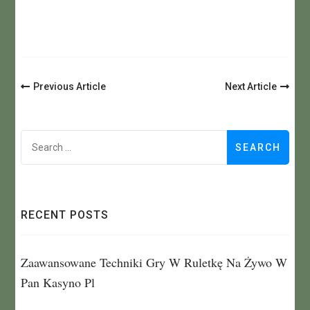
Post
Previous Article
Next Article
Navigation
Sea
for:
RECENT POSTS
Zaawansowane Techniki Gry W Ruletkę Na Żywo W
Pan Kasyno Pl