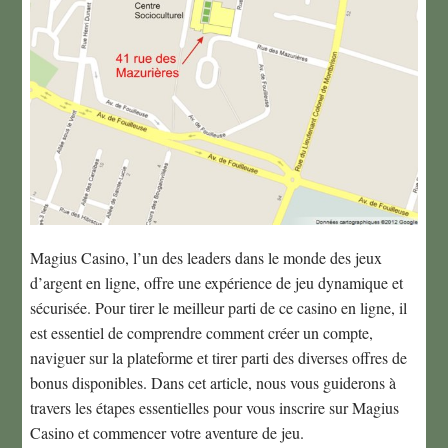
Magius Casino, l’un des leaders dans le monde des jeux
d’argent en ligne, offre une expérience de jeu dynamique et
sécurisée. Pour tirer le meilleur parti de ce casino en ligne, il
est essentiel de comprendre comment créer un compte,
naviguer sur la plateforme et tirer parti des diverses offres de
bonus disponibles. Dans cet article, nous vous guiderons à
travers les étapes essentielles pour vous inscrire sur Magius
Casino et commencer votre aventure de jeu.