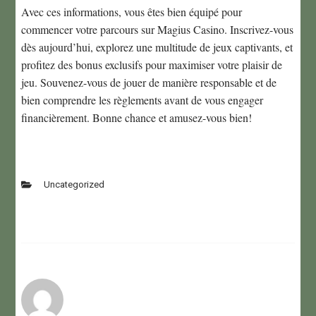
Avec ces informations, vous êtes bien équipé pour
commencer votre parcours sur Magius Casino. Inscrivez-vous
dès aujourd’hui, explorez une multitude de jeux captivants, et
profitez des bonus exclusifs pour maximiser votre plaisir de
jeu. Souvenez-vous de jouer de manière responsable et de
bien comprendre les règlements avant de vous engager
financièrement. Bonne chance et amusez-vous bien!
Uncategorized