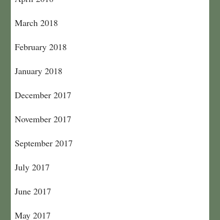
March 2018
February 2018
January 2018
December 2017
November 2017
September 2017
July 2017
June 2017
May 2017