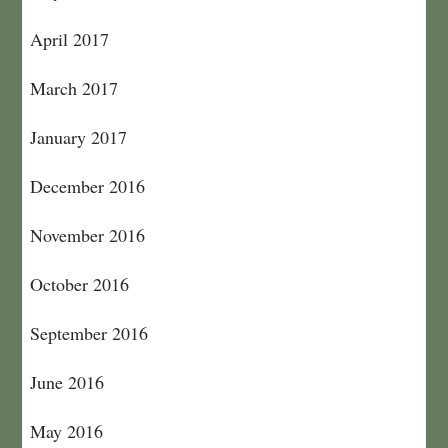
April 2017
March 2017
January 2017
December 2016
November 2016
October 2016
September 2016
June 2016
May 2016