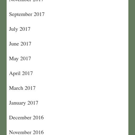
September 2017
July 2017
June 2017
May 2017
April 2017
March 2017
January 2017
December 2016
November 2016