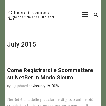
Skip
to
Gilmore Creations
content
A little bit of this, and a little bit of
that!
(Press
Enter)
July 2015
Come Registrarsi e Scommettere
su NetBet in Modo Sicuro
updated on
January 19, 2026
by
NetBet è una delle piattaforme di gioco online più
popolari in Italia, offrendo una vasta gamma di