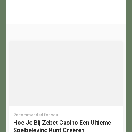
Recommended for you...
Hoe Je Bij Zebet Casino Een Ultieme
Spelbeleving Kunt Creëren