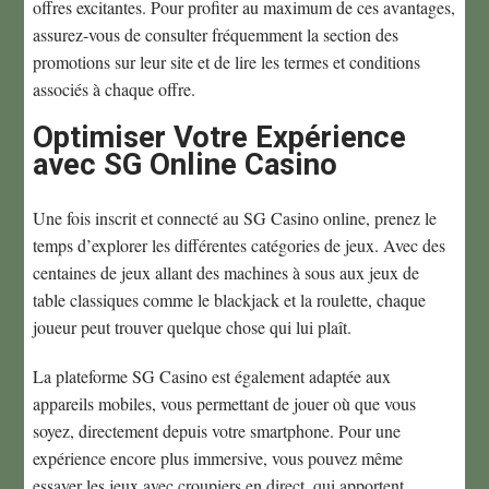
offres excitantes. Pour profiter au maximum de ces avantages,
assurez-vous de consulter fréquemment la section des
promotions sur leur site et de lire les termes et conditions
associés à chaque offre.
Optimiser Votre Expérience
avec SG Online Casino
Une fois inscrit et connecté au SG Casino online, prenez le
temps d’explorer les différentes catégories de jeux. Avec des
centaines de jeux allant des machines à sous aux jeux de
table classiques comme le blackjack et la roulette, chaque
joueur peut trouver quelque chose qui lui plaît.
La plateforme SG Casino est également adaptée aux
appareils mobiles, vous permettant de jouer où que vous
soyez, directement depuis votre smartphone. Pour une
expérience encore plus immersive, vous pouvez même
essayer les jeux avec croupiers en direct, qui apportent